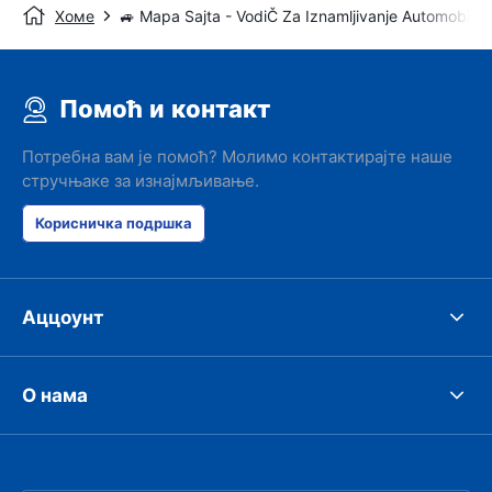
Хоме
🚙 Mapa Sajta - VodiČ Za Iznamljivanje Automobila
Помоћ и контакт
Потребна вам је помоћ? Молимо контактирајте наше
стручњаке за изнајмљивање.
Корисничка подршка
Аццоунт
О нама