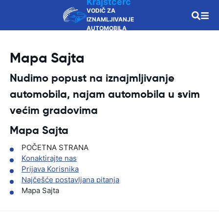
Krajstčerč
VODIČ ZA
IZNAMLJIVANJE
AUTOMOBILA
Mapa Sajta
Nudimo popust na iznajmljivanje
automobila, najam automobila u svim
većim gradovima
Mapa Sajta
POČETNA STRANA
Konaktirajte nas
Prijava Korisnika
Najčešće postavljana pitanja
Mapa Sajta