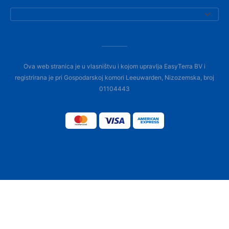
Ova web stranica je u vlasništvu i kojom upravlja EasyTerra BV i
registrirana je pri Gospodarskoj komori Leeuwarden, Nizozemska, broj
01104443