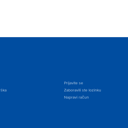
Prijavite se
rška
Zaboravili ste lozinku
Napravi račun