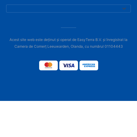
Acest site web este deținut și operat de EasyTerra B.V. și înregistrat la
Camera de Comerț Leeuwarden, Olanda, cu numărul 01104443