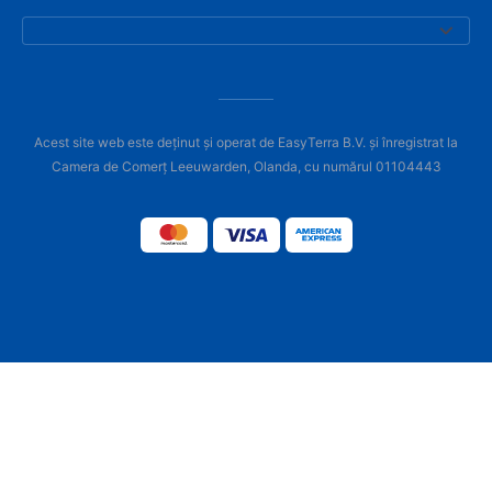
Acest site web este deținut și operat de EasyTerra B.V. și înregistrat la
Camera de Comerț Leeuwarden, Olanda, cu numărul 01104443