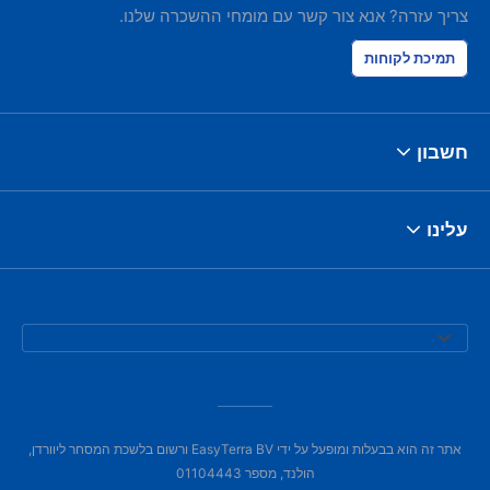
צריך עזרה? אנא צור קשר עם מומחי ההשכרה שלנו.
תמיכת לקוחות
חשבון
עלינו
אתר זה הוא בבעלות ומופעל על ידי EasyTerra BV ורשום בלשכת המסחר ליוורדן,
הולנד, מספר 01104443