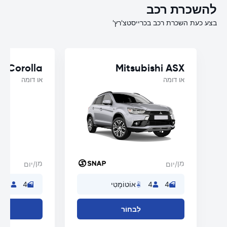
להשכרת רכב
בצע כעת השכרת רכב בכרייסטצ'רץ'
a Corolla
Mitsubishi ASX
או דומה
או דומה
מִן
מִן
/יום
/יום
4
4
אוֹטוֹמָטִי
4
4
לִבחוֹר