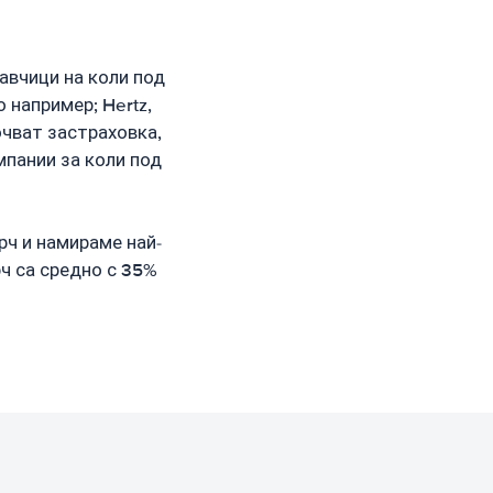
авчици на коли под
 например; Hertz,
лючват застраховка,
мпании за коли под
рч и намираме най-
рч са средно с 35%