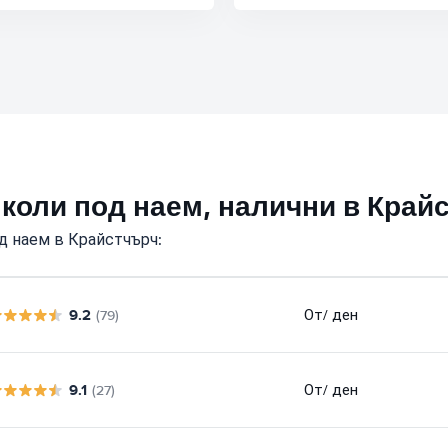
 коли под наем, налични в Край
д наем в Крайстчърч:
9.2
От
/ ден
(79)
9.1
От
/ ден
(27)