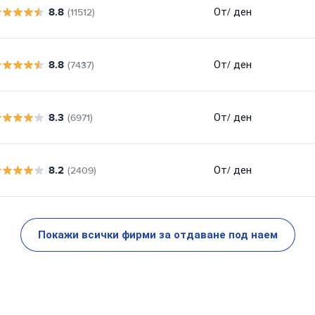
8.8
От
/ ден
(11512)
8.8
От
/ ден
(7437)
8.3
От
/ ден
(6971)
8.2
От
/ ден
(2409)
Покажи всички фирми за отдаване под наем