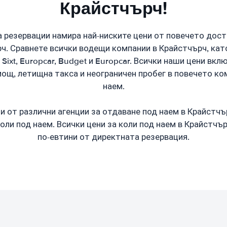
Крайстчърч!
 резервации намира най-ниските цени от повечето дост
ч. Сравнете всички водещи компании в Крайстчърч, като
ty, Sixt, Europcar, Budget и Europcar. Всички наши цени вк
ощ, летищна такса и неограничен пробег в повечето ко
наем.
 от различни агенции за отдаване под наем в Крайстчъ
оли под наем. Всички цени за коли под наем в Крайстчъ
по-евтини от директната резервация.