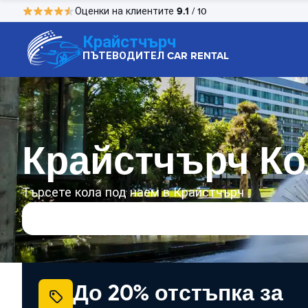
9.1
Оценки на клиентите
/ 10
Крайстчърч
ПЪТЕВОДИТЕЛ CAR RENTAL
Крайстчърч Ко
Търсете кола под наем в Крайстчърч
До 20% отстъпка за