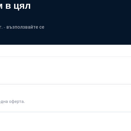
 в цял
. - възползвайте се
одна оферта.