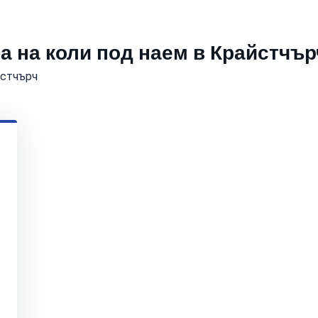
а на коли под наем в Крайстчър
йстчърч