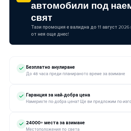
автомобили под наем
свят
Тази промоция е валидна до 11 август 2026 г
от нея още днес!
Безплатно анулиране
До 48 часа преди планираното време за взимане
Гаранция за най-добра цена
Намерихте по-добра цена? Ще ви предложим по-изг
24000+ места за взимане
Местоположения по света