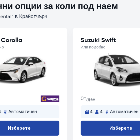
ни опции за коли под наем
ental" в Крайстчърч
 Corolla
Suzuki Swift
но
Или подобно
От
/ден
4
Автоматичен
4
4
Автоматичен
Изберете
Изберете