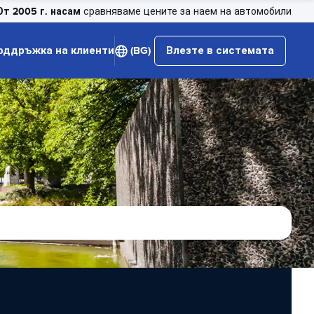
От 2005 г. насам
сравняваме цените за наем на автомобили
оддръжка на клиенти
(BG)
Влезте в системата