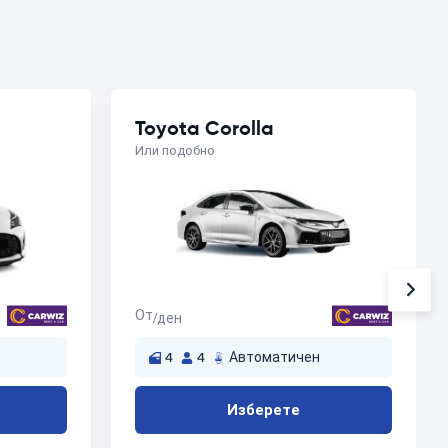
Toyota Corolla
Или подобно
От
/ден
4
4
Автоматичен
Изберете