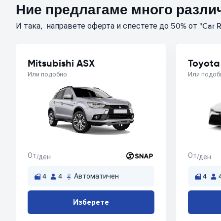
Ние предлагаме много различ
И така, направете оферта и спестете до 50% от "Car R
Mitsubishi ASX
Toyota
Или подобно
Или подоб
От
От
/ден
/ден
4
4
Автоматичен
4
Изберете