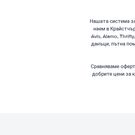
Нашата система за
наем в Крайстчър
Avis, Alamo, Thrif
данъци, пътна пом
Сравняваме оферти
добрите цени за к