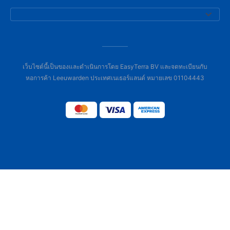
เว็บไซต์นี้เป็นของและดำเนินการโดย EasyTerra BV และจดทะเบียนกับ
หอการค้า Leeuwarden ประเทศเนเธอร์แลนด์ หมายเลข 01104443